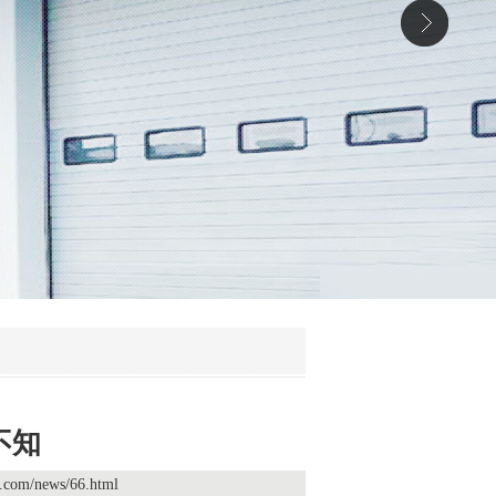
不知
j.com/news/66.html